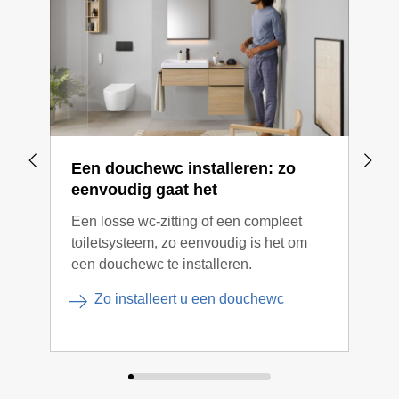
Een douchewc installeren: zo
Erv
eenvoudig gaat het
Als 
Een losse wc-zitting of een compleet
heef
toiletsysteem, zo eenvoudig is het om
voo
een douchewc te installeren.
nodi
Aqua
Zo installeert u een douchewc