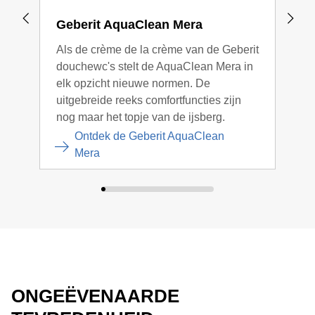
Geberit AquaClean Mera
Geb
Als de crème de la crème van de Geberit
De G
douchewc's stelt de AquaClean Mera in
beke
elk opzicht nieuwe normen. De
en i
uitgebreide reeks comfortfuncties zijn
zond
nog maar het topje van de ijsberg.
kwal
Ontdek de Geberit AquaClean
Mera
ONGEËVENAARDE