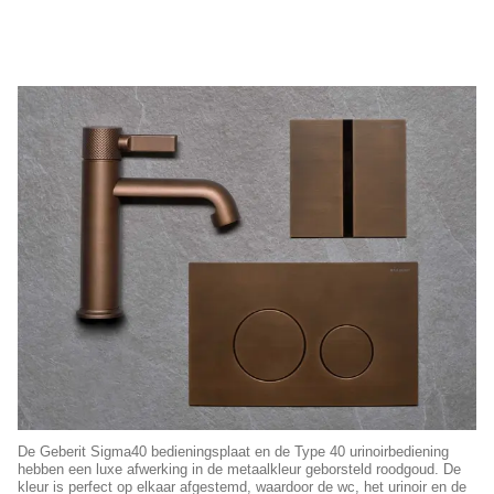
De Geberit Sigma40 bedieningsplaat en de Type 40 urinoirbediening
hebben een luxe afwerking in de metaalkleur geborsteld roodgoud. De
kleur is perfect op elkaar afgestemd, waardoor de wc, het urinoir en de