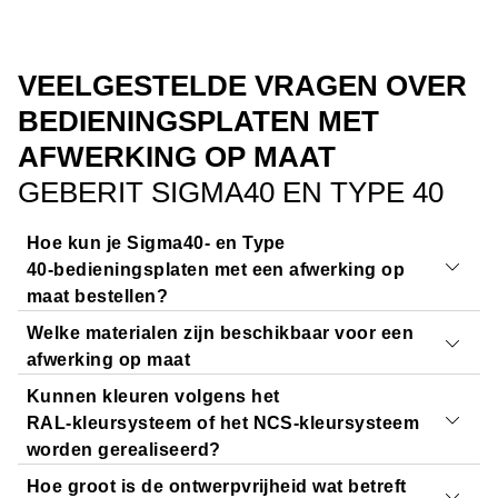
VEELGESTELDE VRAGEN OVER
BEDIENINGSPLATEN MET
AFWERKING OP MAAT
GEBERIT SIGMA40 EN TYPE 40
Hoe kun je Sigma40‑ en Type
40‑bedieningsplaten met een afwerking op
maat bestellen?
Welke materialen zijn beschikbaar voor een
De bedieningsplaten en urinoirplaten met een afwerking
afwerking op maat
op maat zijn verkrijgbaar via een installateur of
Kunnen kleuren volgens het
badkamerspeciaalzaak.
De Geberit Sigma40 bedieningsplaat is standaard
RAL‑kleursysteem of het NCS‑kleursysteem
Vind een verkooppunt
verkrijgbaar in glas of metaal. Wil je een afwerking op
worden gerealiseerd?
maat, dan is dat alleen mogelijk in de metaalkleuren
Hoe groot is de ontwerpvrijheid wat betreft