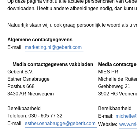
Op deze pagina vindt u alle actuele persberichten van Geb
downloaden. Heeft u andere afbeeldingen nodig, dan kunt u
Natuurlijk staan wij u ook graag persoonlijk te woord als u v
Algemene contactgegevens
E-mail:
marketing.nl@geberit.com
Media contactgegevens vakbladen
Media contactg
Geberit B.V.
MIES PR
Esther Osnabrugge
Michelle de Ruite
Postbus 668
Grebbeweg 21
3430 AR Nieuwegein
3902 HG Veenen
Bereikbaarheid
Bereikbaarheid
Telefoon: 030 - 605 77 32
E-mail:
michelle@
E-mail:
esther.osnabrugge@geberit.com
Website:
www.mie