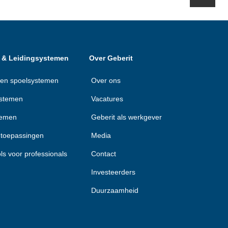
e- & Leidingsystemen
Over Geberit
e- en spoelsystemen
Over ons
stemen
Vacatures
temen
Geberit als werkgever
e toepassingen
Media
ols voor professionals
Contact
Investeerders
Duurzaamheid