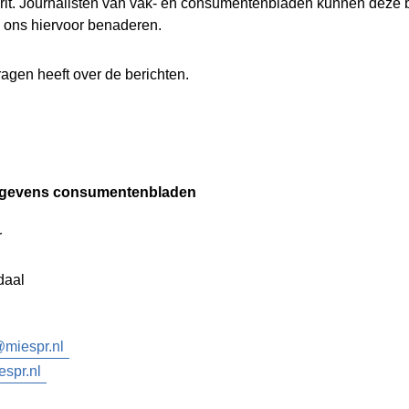
erit. Journalisten van vak- en consumentenbladen kunnen deze 
 ons hiervoor benaderen.
ragen heeft over de berichten.
egevens consumentenbladen
r
daal
miespr.nl
spr.nl