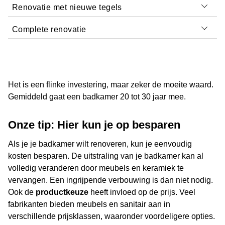
Renovatie met nieuwe tegels
Een eenvoudige badkamerrenovatie kan worden
uitgevoerd met een budget van
€5.000 tot €10.000
Complete renovatie
De nieuwe tegels verhogen de kosten tot gemiddeld
(inclusief planning en advies van een
€15.000 tot €30.000
.
badkamerspeciaalzaak).
Voor een uitgebreide badkamerrenovatie kun je rekenen
op een prijs tussen de
€20.000 en €50.000
.
Het is een flinke investering, maar zeker de moeite waard.
Gemiddeld gaat een badkamer 20 tot 30 jaar mee.
Onze tip: Hier kun je op besparen
Als je je badkamer wilt renoveren, kun je eenvoudig
kosten besparen. De uitstraling van je badkamer kan al
volledig veranderen door meubels en keramiek te
vervangen. Een ingrijpende verbouwing is dan niet nodig.
Ook de
productkeuze
heeft invloed op de prijs. Veel
fabrikanten bieden meubels en sanitair aan in
verschillende prijsklassen, waaronder voordeligere opties.