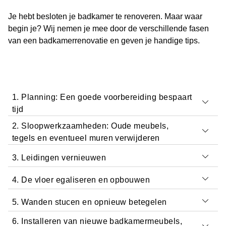
Je hebt besloten je badkamer te renoveren. Maar waar
begin je? Wij nemen je mee door de verschillende fasen
van een badkamerrenovatie en geven je handige tips.
1. Planning: Een goede voorbereiding bespaart
tijd
2. Sloopwerkzaamheden: Oude meubels,
Als je weet wat je belangrijk vindt en prettig vindt in de
tegels en eventueel muren verwijderen
badkamer, wordt het indelen van de ruimte en het kiezen
3. Leidingen vernieuwen
van producten een stuk eenvoudiger en efficiënter.
In deze fase komt het erop aan: de sloop. Oude meubels
en sanitaire producten zoals wastafels en wc’s worden
4. De vloer egaliseren en opbouwen
Tijdens een complete renovatie worden leidingen en
Maak een
checklist
van je badkamerwensen:
gedemonteerd en de oude tegels worden verwijderd.
buizen voor water, verwarming, ventilatie en elektriciteit
Afhankelijk van de omvang van de renovatie worden
hoeveel mensen gebruiken de badkamer en hoeveel
5. Wanden stucen en opnieuw betegelen
De installatie van een bad of inloopdouche vraagt vaak
vernieuwd of verplaatst:
ook muren afgebroken.
opbergruimte heb je nodig? Gebruiken meerdere
om aanpassingen aan de bestaande situatie. Controleer
6. Installeren van nieuwe badkamermeubels,
mensen de badkamer tegelijkertijd, waardoor een