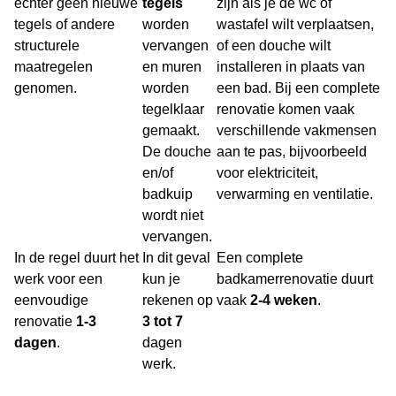
echter geen nieuwe
tegels
zijn als je de wc of
tegels of andere
worden
wastafel wilt verplaatsen,
structurele
vervangen
of een douche wilt
maatregelen
en muren
installeren in plaats van
genomen.
worden
een bad. Bij een complete
tegelklaar
renovatie komen vaak
gemaakt.
verschillende vakmensen
De douche
aan te pas, bijvoorbeeld
en/of
voor elektriciteit,
badkuip
verwarming en ventilatie.
wordt niet
vervangen.
In de regel duurt het
In dit geval
Een complete
werk voor een
kun je
badkamerrenovatie duurt
eenvoudige
rekenen op
vaak
2-4 weken
.
renovatie
1-3
3 tot 7
dagen
.
dagen
werk.