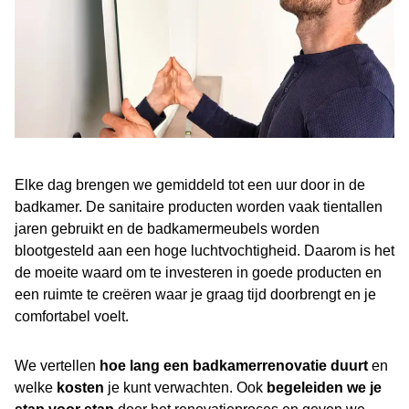
Van oud naar nieuw: zo zien moderne badkamers eruit
Hoe renoveer je een badkamer?
Ideeën voor je badkamerrenovatie
Hoe kan Geberit helpen bij je badkamerrenovatie?
Meer tips voor je renovatieproject
Elke dag brengen we gemiddeld tot een uur door in de
badkamer. De sanitaire producten worden vaak tientallen
jaren gebruikt en de badkamermeubels worden
blootgesteld aan een hoge luchtvochtigheid. Daarom is het
de moeite waard om te investeren in goede producten en
een ruimte te creëren waar je graag tijd doorbrengt en je
comfortabel voelt.
We vertellen
hoe lang een badkamerrenovatie duurt
en
welke
kosten
je kunt verwachten. Ook
begeleiden we je