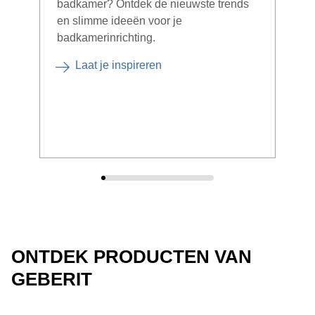
badkamer? Ontdek de nieuwste trends
Het 
en slimme ideeën voor je
hyg
badkamerinrichting.
bied
voor
Laat je inspireren
ONTDEK PRODUCTEN VAN
GEBERIT