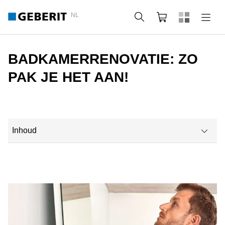
NL
Zoeken
Webshop
BADKAMERRENOVATIE: ZO
PAK JE HET AAN!
Inhoud
Hoe lang duurt een badkamerrenovatie?
Hoeveel kost het om een badkamer te renoveren?
Gratis tools voor je badkamerrenovatie