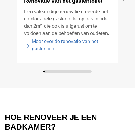
Renovatie van het gastentoilet
Ide
bad
Een vakkundige renovatie creëerde het
comfortabele gastentoilet op iets minder
Hoe 
dan 2m², die ook is uitgerust om te
opni
voldoen aan de behoeften van ouderen.
voor
zien
Meer over de renovatie van het
gastentoilet
HOE RENOVEER JE EEN
BADKAMER?